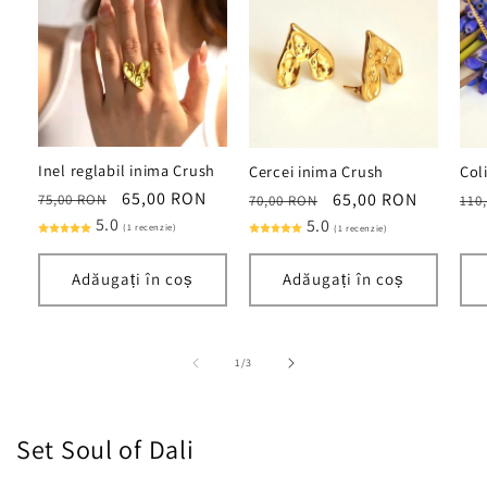
Inel reglabil inima Crush
Cercei inima Crush
Col
Preț
Preț
65,00 RON
Preț
Preț
65,00 RON
Pre
75,00 RON
70,00 RON
110
obișnuit
5.0
redus
obișnuit
5.0
redus
obi
(1 recenzie)
(1 recenzie)
Adăugați în coș
Adăugați în coș
din
1
/
3
Set Soul of Dali