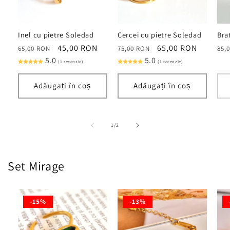
Inel cu pietre Soledad
Cercei cu pietre Soledad
Bra
Preț
Preț
45,00 RON
Preț
Preț
65,00 RON
Pre
65,00 RON
75,00 RON
85,
obișnuit
5.0
redus
obișnuit
5.0
redus
obi
(1 recenzie)
(1 recenzie)
Adăugați în coș
Adăugați în coș
din
1
/
2
Set Mirage
-15%
-13%