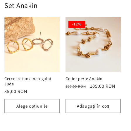
Set Anakin
-12%
Cercei rotunzi neregulat
Colier perle Anakin
Jude
Preț
Preț
105,00 RON
120,00 RON
Preț
35,00 RON
obișnuit
redus
obișnuit
Alege opțiunile
Adăugați în coș