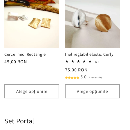
Cercei mici Rectangle
Inel reglabil elastic Curly
Preț
45,00 RON
1
(1)
total
obișnuit
Preț
75,00 RON
recenzii
obișnuit
5.0
(1 recenzie)
Alege opțiunile
Alege opțiunile
Set Portal