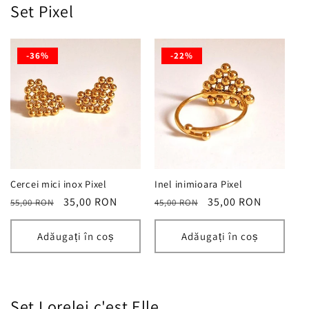
Set Pixel
-36%
-22%
Cercei mici inox Pixel
Inel inimioara Pixel
Preț
Preț
35,00 RON
Preț
Preț
35,00 RON
55,00 RON
45,00 RON
obișnuit
redus
obișnuit
redus
Adăugați în coș
Adăugați în coș
Set Lorelei c'est Elle