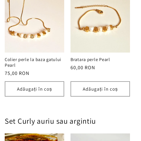
Colier perle la baza gatului
Bratara perle Pearl
Pearl
Preț
60,00 RON
Preț
75,00 RON
obișnuit
obișnuit
Adăugați în coș
Adăugați în coș
Set Curly auriu sau argintiu