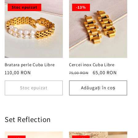
Stoc epuizat
-13%
Bratara perle Cuba Libre
Cercei inox Cuba Libre
Preț
110,00 RON
Preț
Preț
65,00 RON
75,00 RON
obișnuit
obișnuit
redus
Stoc epuizat
Adăugați în coș
Set Reflection