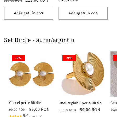
Preț
Preț
123,00 RON
150,00 RON
obișnuit
obișnuit
redus
Adăugați în coș
Adăugați în coș
Set Birdie - auriu/argintiu
-5%
-9%
Cercei perle Birdie
Cer
Inel reglabil perla Birdie
Preț
Preț
85,00 RON
Pre
Preț
Preț
59,00 RON
90,00 RON
90,
65,00 RON
obișnuit
5.0
redus
obi
obișnuit
redus
(1 recenzie)