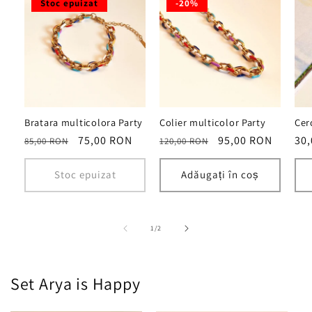
Stoc epuizat
-20%
Bratara multicolora Party
Colier multicolor Party
Cer
Preț
Preț
75,00 RON
Preț
Preț
95,00 RON
Pre
30
85,00 RON
120,00 RON
obișnuit
redus
obișnuit
redus
obi
Stoc epuizat
Adăugați în coș
din
1
/
2
Set Arya is Happy