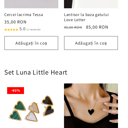
Cercei lacrima Tessa
Lantisor la baza gatului
Love Letter
Preț
35,00 RON
Preț
Preț
85,00 RON
95,00 RON
obișnuit
5.0
(1 recenzie)
obișnuit
redus
Adăugați în coș
Adăugați în coș
Set Luna Little Heart
-40%