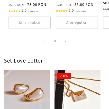
Art
Preț
Preț
55,00 RON
Preț
Preț
73,00 RON
65,00 RON
85,00 RON
Pre
75,
obișnuit
5.0
redus
obișnuit
5.0
redus
(1 recenzie)
(1 recenzie)
obi
Stoc epuizat
Stoc epuizat
din
1
/
2
Set Love Letter
-10%