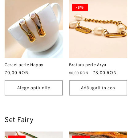
-8%
Cercei perle Happy
Bratara perle Arya
Preț
70,00 RON
Preț
Preț
73,00 RON
80,00 RON
obișnuit
obișnuit
redus
Alege opțiunile
Adăugați în coș
Set Fairy