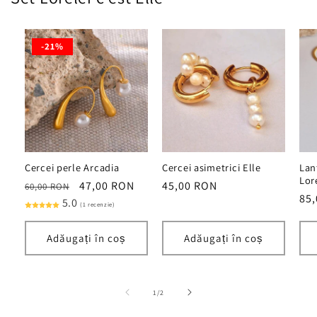
-21%
Cercei perle Arcadia
Cercei asimetrici Elle
Lan
Lor
Preț
Preț
47,00 RON
Preț
45,00 RON
60,00 RON
Pre
85
obișnuit
5.0
redus
obișnuit
(1 recenzie)
obi
Adăugați în coș
Adăugați în coș
din
1
/
2