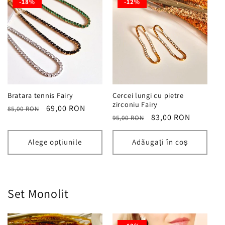
-18%
-12%
Bratara tennis Fairy
Cercei lungi cu pietre
zirconiu Fairy
Preț
Preț
69,00 RON
85,00 RON
Preț
Preț
83,00 RON
95,00 RON
obișnuit
redus
obișnuit
redus
Alege opțiunile
Adăugați în coș
Set Monolit