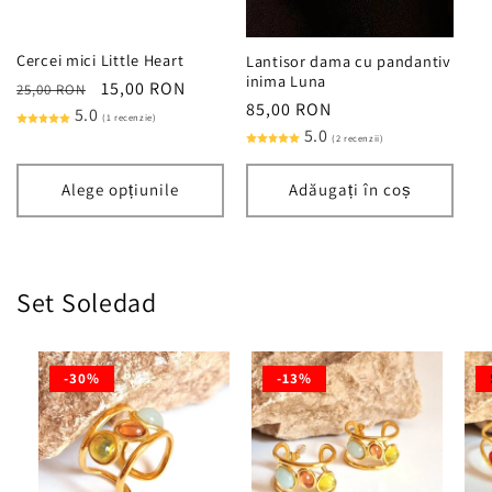
Cercei mici Little Heart
Lantisor dama cu pandantiv
inima Luna
Preț
Preț
15,00 RON
25,00 RON
Preț
85,00 RON
obișnuit
5.0
redus
(1 recenzie)
obișnuit
5.0
(2 recenzii)
Alege opțiunile
Adăugați în coș
Set Soledad
-30%
-13%