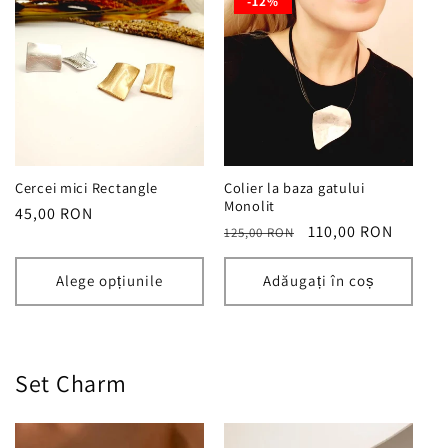
-12%
Cercei mici Rectangle
Colier la baza gatului
Monolit
Preț
45,00 RON
Preț
Preț
110,00 RON
125,00 RON
obișnuit
obișnuit
redus
Alege opțiunile
Adăugați în coș
Set Charm