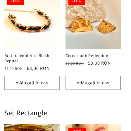
-16%
-11%
Bratara impletita Black
Cercei aurii Reflection
Pepper
Preț
Preț
53,00 RON
60,00 RON
Preț
Preț
63,00 RON
75,00 RON
obișnuit
redus
obișnuit
redus
Adăugați în coș
Adăugați în coș
Set Rectangle