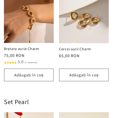
Bratara aurie Charm
Cercei aurii Charm
Preț
75,00 RON
Preț
65,00 RON
obișnuit
5.0
obișnuit
(1 recenzie)
Adăugați în coș
Adăugați în coș
Set Pearl