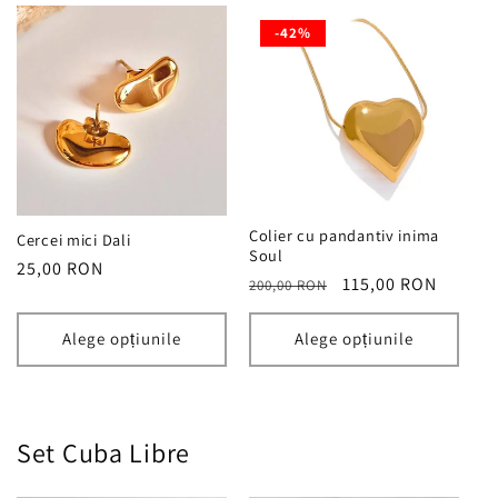
-42%
Colier cu pandantiv inima
Cercei mici Dali
Soul
Preț
25,00 RON
Preț
Preț
115,00 RON
200,00 RON
obișnuit
obișnuit
redus
Alege opțiunile
Alege opțiunile
Set Cuba Libre