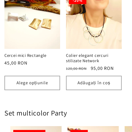
-20%
Cercei mici Rectangle
Colier elegant cercuri
stilizate Network
Preț
45,00 RON
Preț
Preț
95,00 RON
120,00 RON
obișnuit
obișnuit
redus
Alege opțiunile
Adăugați în coș
Set multicolor Party