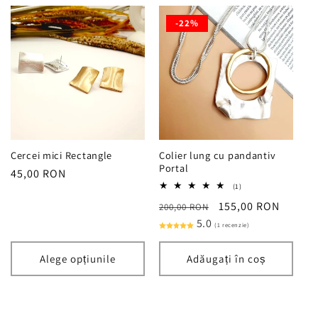
-22%
Cercei mici Rectangle
Colier lung cu pandantiv
Portal
Preț
45,00 RON
1
(1)
obișnuit
total
Preț
Preț
155,00 RON
200,00 RON
recenzii
obișnuit
5.0
redus
(1 recenzie)
Alege opțiunile
Adăugați în coș