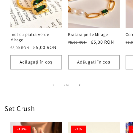
Inel cu piatra verde
Bratara perle Mirage
Cer
Mirage
Preț
Preț
65,00 RON
Pre
75,00 RON
75,
Preț
Preț
55,00 RON
65,00 RON
obișnuit
redus
obi
obișnuit
redus
Adăugați în coș
Adăugați în coș
din
1
/
3
Set Crush
-13%
-7%