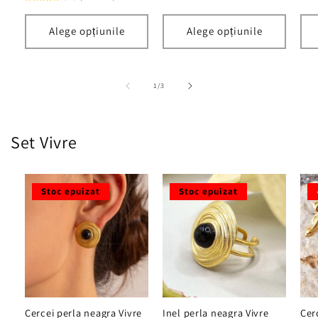
Alege opțiunile
Alege opțiunile
din
1
/
3
Set Vivre
Stoc epuizat
Stoc epuizat
Inel perla neagra Vivre
Cer
Cercei perla neagra Vivre