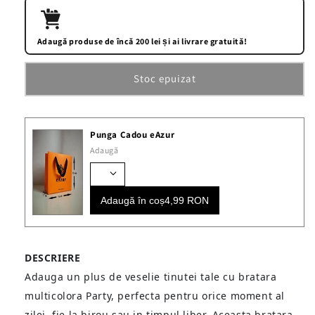
Bratara
Bratara
multicolora
multicolora
Party
Party
Adaugă produse de încă 200 lei și ai livrare gratuită!
Stoc epuizat
Punga Cadou eAzur
Adaugă
Adaugă în coș
4,99 RON
DESCRIERE
Adauga un plus de veselie tinutei tale cu bratara
multicolora Party, perfecta pentru orice moment al
zilei, fie la birou sau in timpul liber. Aceasta bratara