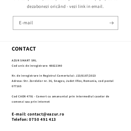
dezabonezi oricând - vezi link in email.
E-mail
CONTACT
AZUR SMART SRL
Cod unic de inregistrare: 48822340
Nr. de inregistrare in Registrul Comertului: J23/6187/2023
Adresa: Str. Zorelelor nr. 36, Snagov, Judet Ilfov, Romania, cod postal
077165
Cod CAEN 4791 - Comert cu amanuntul prin intermediul caselor de
comenzi sau prin internet
E-mail: contact@eazur.ro
Telefon: 0750 491 413