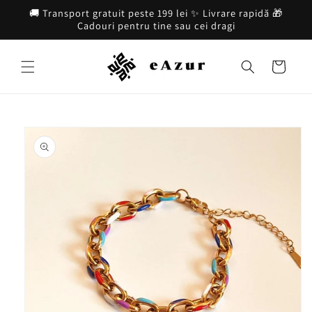
Salt la
🚚 Transport gratuit peste 199 lei ✨ Livrare rapidă 🎁
conținut
Cadouri pentru tine sau cei dragi
Coș
Salt la
informațiile
despre
produs