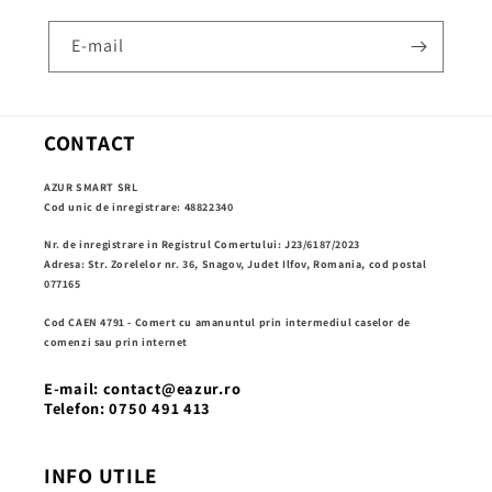
E-mail
CONTACT
AZUR SMART SRL
Cod unic de inregistrare: 48822340
Nr. de inregistrare in Registrul Comertului: J23/6187/2023
Adresa: Str. Zorelelor nr. 36, Snagov, Judet Ilfov, Romania, cod postal
077165
Cod CAEN 4791 - Comert cu amanuntul prin intermediul caselor de
comenzi sau prin internet
E-mail: contact@eazur.ro
Telefon: 0750 491 413
INFO UTILE