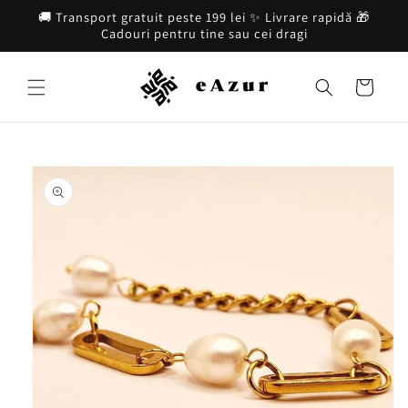
Salt la
🚚 Transport gratuit peste 199 lei ✨ Livrare rapidă 🎁
conținut
Cadouri pentru tine sau cei dragi
Coș
Salt la
informațiile
despre
produs