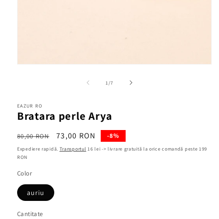
Deschide
conținutul
media
din
1
/
7
1
într-
o
EAZUR RO
fereastră
Bratara perle Arya
modală
Preț
Preț
73,00 RON
-8%
80,00 RON
obișnuit
redus
Expediere rapidă.
Transportul
16 lei -> livrare gratuită la orice comandă peste 199
RON
Color
auriu
Cantitate
Cantitate