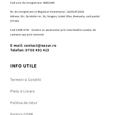
Cod unic de inregistrare: 48822340
Nr. de inregistrare in Registrul Comertului: J23/6187/2023
Adresa: Str. Zorelelor nr. 36, Snagov, Judet Ilfov, Romania, cod postal
077165
Cod CAEN 4791 - Comert cu amanuntul prin intermediul caselor de
comenzi sau prin internet
E-mail: contact@eazur.ro
Telefon: 0750 491 413
INFO UTILE
Termeni si Conditii
Plata si Livrare
Politica de retur
Politica GDPR