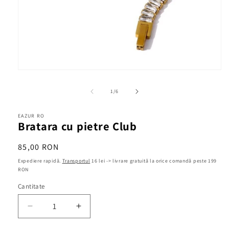
Deschide
conținutul
media
din
1
/
6
1
într-
o
EAZUR RO
fereastră
Bratara cu pietre Club
modală
Preț
85,00 RON
obișnuit
Expediere rapidă.
Transportul
16 lei -> livrare gratuită la orice comandă peste 199
RON
Cantitate
Cantitate
Reduceți
Creșteți
cantitatea
cantitatea