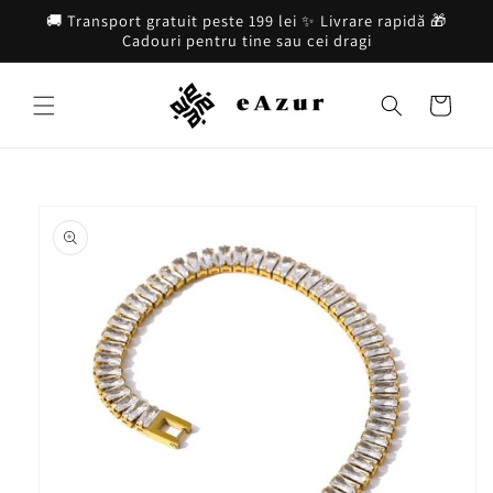
Salt la
🚚 Transport gratuit peste 199 lei ✨ Livrare rapidă 🎁
conținut
Cadouri pentru tine sau cei dragi
Coș
Salt la
informațiile
despre
produs