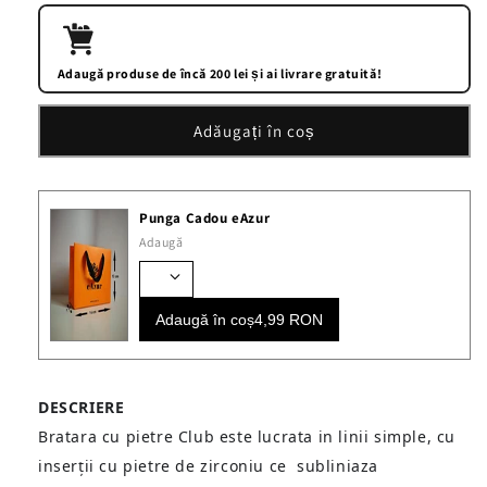
pentru
pentru
Bratara
Bratara
cu
cu
pietre
pietre
Adaugă produse de încă 200 lei și ai livrare gratuită!
Club
Club
Adăugați în coș
Punga Cadou eAzur
Adaugă
Adaugă în coș
4,99 RON
DESCRIERE
Bratara cu pietre Club este lucrata in l
inii simple, cu
inserții cu pietre de zirconiu ce
subliniaza