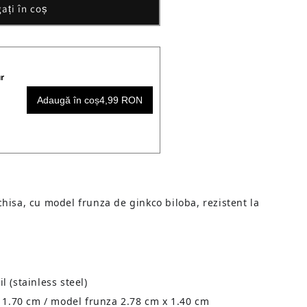
ați în coș
r
Adaugă în coș
4,99 RON
chisa, cu model frunza de ginkco biloba, rezistent la
il (stainless steel)
1.70 cm / model frunza 2.78 cm x 1.40 cm