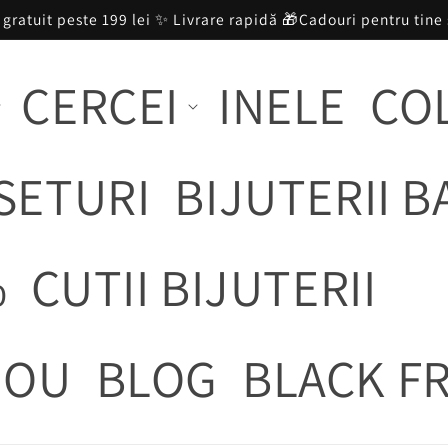
 gratuit peste 199 lei ✨ Livrare rapidă 🎁Cadouri pentru tine 
CERCEI
INELE
CO
SETURI
BIJUTERII B
%
CUTII BIJUTERII
DOU
BLOG
BLACK FR