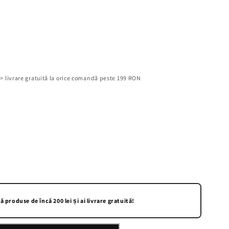
-> livrare gratuită la orice comandă peste 199 RON
 produse de încă 200 lei și ai livrare gratuită!