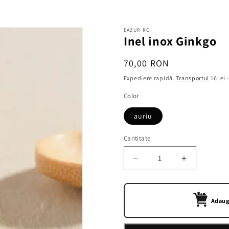
EAZUR RO
Inel inox Ginkgo
Preț
70,00 RON
obișnuit
Expediere rapidă.
Transportul
16 lei 
Color
auriu
Cantitate
Cantitate
Reduceți
Creșteți
cantitatea
cantitatea
pentru
pentru
Inel
Inel
Adaugă
inox
inox
Ginkgo
Ginkgo