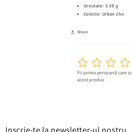
Greutate: 3.38 g
Colectie: Urban Chic
Share
1
2
3
4
Fii prima persoană care sc
acest produs
Inscrie-te la newsletter-ul nostru