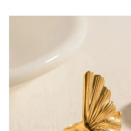
Salt la
informațiile
despre
produs