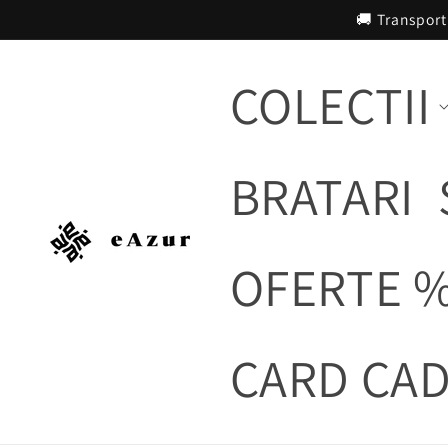
Salt la
🚚 Transport
conținut
COLECTII
BRATARI
OFERTE 
CARD CA