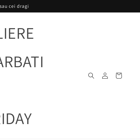
sau cei dragi
LIERE
ARBATI
Conectați-
Coș
vă
IDAY