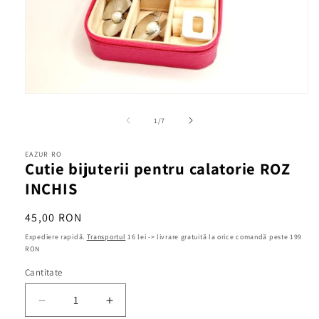
Deschide
conținutul
media
din
1
/
7
1
într-
o
EAZUR RO
fereastră
Cutie bijuterii pentru calatorie ROZ
modală
INCHIS
Preț
45,00 RON
obișnuit
Expediere rapidă.
Transportul
16 lei -> livrare gratuită la orice comandă peste 199
RON
Cantitate
Cantitate
Reduceți
Creșteți