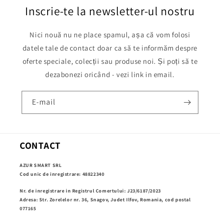
Inscrie-te la newsletter-ul nostru
Nici nouă nu ne place spamul, așa că vom folosi
datele tale de contact doar ca să te informăm despre
oferte speciale, colecții sau produse noi. Și poți să te
dezabonezi oricând - vezi link in email.
E-mail
CONTACT
AZUR SMART SRL
Cod unic de inregistrare: 48822340
Nr. de inregistrare in Registrul Comertului: J23/6187/2023
Adresa: Str. Zorelelor nr. 36, Snagov, Judet Ilfov, Romania, cod postal
077165