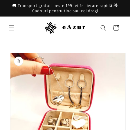
Salt la
🚚 Transport gratuit peste 199 lei ✨ Livrare rapidă 🎁
conținut
Cadouri pentru tine sau cei dragi
Coș
Salt la
informațiile
despre
produs