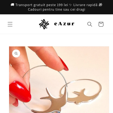
Salt la
🚚 Transport gratuit peste 199 lei ✨ Livrare rapidă 🎁
conținut
Cadouri pentru tine sau cei dragi
Coș
Salt la
informațiile
despre
produs