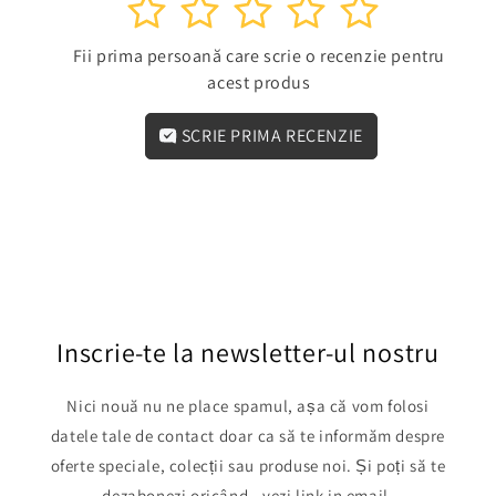
1
2
3
4
5
Fii prima persoană care scrie o recenzie pentru
acest produs
SCRIE PRIMA RECENZIE
Inscrie-te la newsletter-ul nostru
Nici nouă nu ne place spamul, așa că vom folosi
datele tale de contact doar ca să te informăm despre
oferte speciale, colecții sau produse noi. Și poți să te
dezabonezi oricând - vezi link in email.