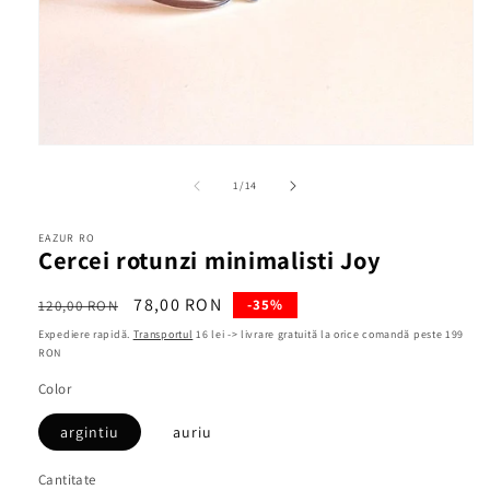
Deschide
conținutul
media
din
1
/
14
1
într-
o
EAZUR RO
fereastră
Cercei rotunzi minimalisti Joy
modală
Preț
Preț
78,00 RON
-35%
120,00 RON
obișnuit
redus
Expediere rapidă.
Transportul
16 lei -> livrare gratuită la orice comandă peste 199
RON
Color
argintiu
auriu
Cantitate
Cantitate