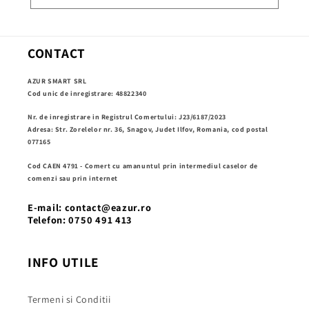
CONTACT
AZUR SMART SRL
Cod unic de inregistrare: 48822340
Nr. de inregistrare in Registrul Comertului: J23/6187/2023
Adresa: Str. Zorelelor nr. 36, Snagov, Judet Ilfov, Romania, cod postal
077165
Cod CAEN 4791 - Comert cu amanuntul prin intermediul caselor de
comenzi sau prin internet
E-mail: contact@eazur.ro
Telefon: 0750 491 413
INFO UTILE
Termeni si Conditii