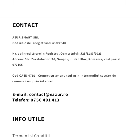
CONTACT
AZUR SMART SRL
Cod unic de inregistrare: 48822340
Nr. de inregistrare in Registrul Comertului: J23/6187/2023
Adresa: Str. Zorelelor nr. 36, Snagov, Judet Ilfov, Romania, cod postal
077165
Cod CAEN 4791 - Comert cu amanuntul prin intermediul caselor de
comenzi sau prin internet
E-mail: contact@eazur.ro
Telefon: 0750 491 413
INFO UTILE
Termeni si Conditii