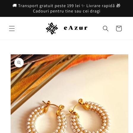
Salt la
🚚 Transport gratuit peste 199 lei ✨ Livrare rapidă 🎁
conținut
Cadouri pentru tine sau cei dragi
Coș
Salt la
informațiile
despre
produs