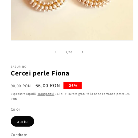
Deschide
conținutul
media
din
1
/
10
1
într-
o
EAZUR RO
fereastră
Cercei perle Fiona
modală
Preț
Preț
66,00 RON
-26%
90,00 RON
obișnuit
redus
Expediere rapidă.
Transportul
16 lei -> livrare gratuită la orice comandă peste 199
RON
Color
auriu
Cantitate
Cantitate